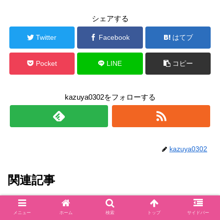
シェアする
Twitter
Facebook
はてブ
Pocket
LINE
コピー
kazuya0302をフォローする
kazuya0302
関連記事
ブスケツ(インテルマイアミ)の年
未分類
メニュー
ホーム
検索
トップ
サイドバー
俸はいくら？スポンサー契約はど