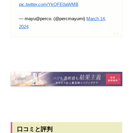
pic.twitter.com/YkOFE0aWMB
— mayu@perco. (@percmayumi)
March 14,
2024
口コミと評判