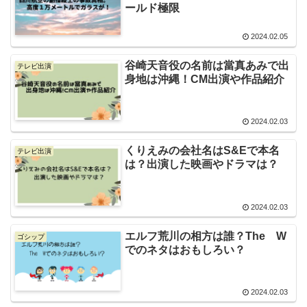
ールド極限
2024.02.05
谷崎天音役の名前は當真あみで出
テレビ出演
身地は沖縄！CM出演や作品紹介
2024.02.03
くりえみの会社名はS&Eで本名
テレビ出演
は？出演した映画やドラマは？
2024.02.03
エルフ荒川の相方は誰？The W
ゴシップ
でのネタはおもしろい？
2024.02.03