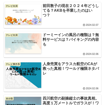
前田敦子の現在２０２４年どうし
テレビ出演
てる？AKBを卒業したのはい
つ？
2024.02.07
ドーミーインの風呂の種類は？無
テレビ出演
料サービスは？バイキングの内容
も
2024.02.06
人身売買をアラスカ航空のCAが
テレビ事件系
救った真相！ワールド極限ネタバ
レ
2024.02.06
四川航空の副操縦士の事故真相。
未分類
高度１万メートルでガラスが！ワ