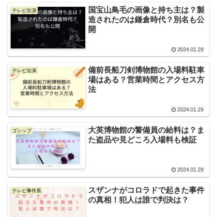
国宝山鳥毛の画像と持ち主は？製
テレビ出演
造されたのは鎌倉時代？別名も公
開
2024.01.29
備前長船刀剣博物館の入場料駐車
テレビ出演
場はある？営業時間とアクセス方
法
2024.01.29
大英博物館の警備員の給料は？ま
ゴシップ
た盗品や見どころ入場料も検証
2024.01.29
スザンナがコロラドで起きた事件
テレビ事件系
の真相！犯人は誰で判決は？